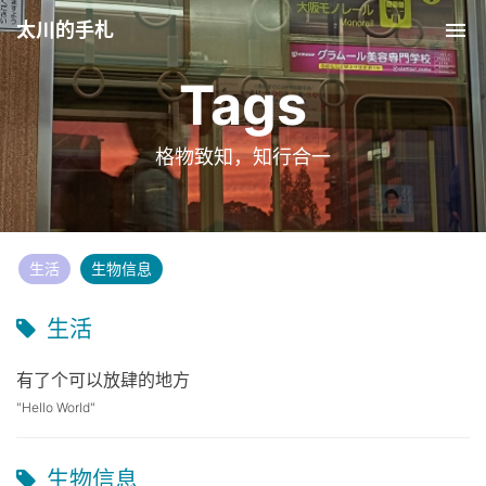
太川的手札
Tog
nav
Tags
格物致知，知行合一
生活
生物信息
生活
有了个可以放肆的地方
"Hello World"
生物信息